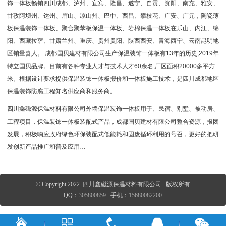
饰一体板畅销四川成都、泸州、宜宾、隆昌、遂宁、自贡、资阳、南充、雅安、
甘孜阿坝州、达州、眉山、凉山州、巴中、西昌、攀枝花、广安、广元，陶瓷薄
板保温装饰一体板、聚合聚苯板保温一体板、岩棉保温一体板在乐山、内江、绵
阳、西藏拉萨、甘肃兰州、重庆、贵州贵阳、陕西西安、青海西宁、云南昆明地
区销量喜人。 成都国贝建材有限公司生产保温装饰一体板有13年的历史,2019年
特立国贝品牌。目前有各种专业人才与技术人才60余名,厂区面积20000多平方
米。根据设计要求提供保温装饰一体板报价和一体板施工技术，是四川成都地区
保温装饰防腐工程知名供应商和服务商。
四川鑫磁源保温材料有限公司
外墙保温装饰一体板用于、民宿、别墅、被动房、
工程项目，保温装饰一体板装配式产品，成都国贝建材有限公司整合资源，报团
发展，积极响应政府绿色环保装配式低能耗和固废循环利用的号召，更好的把研
发创新产品推广和普及应用…
© Copyright 2022 四川鑫磁源保温材料有限公司 版权所有
QQ：
305800859
手机：
15680082200