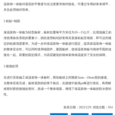
温装饰一体板对基层的平整度与光洁度要求相对较低，可通过专用砂浆来调平，
并且处理相对简单。
2.粘贴+锚固
保温装饰一体板为轻型板材，板材自重每平方米仅为10—15公斤，比现场施工的
传统薄抹灰系统的重量小，因此使用粘结砂浆将其直接粘贴至墙面，即可达到规
定的粘接强度要求。为进一步对保温装饰一体板进行固定，提高保温装饰一体板
的整体安全性，可以同时使用锚固件，紧固板材，使保温装饰板与墙体牢固的连
接在一起。双重的固定模式，为高层建筑的墙体装饰保温提供了安全的保障。
3.接缝处理
在进行安装施工保温装饰一体板时，两块板材之间预留5mm—10mm宽的接缝。
当整体安装完成，板材底部的砂浆干燥后，在接缝中嵌填pe棒进行填实，再用耐
候密封胶把接缝处密封，形成一个整体墙面，增强了保温装饰一体板的防水密封
性。
发表日期：2022/12/9 浏览次数：914