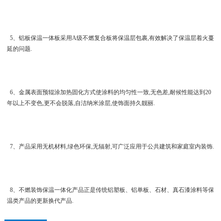
5、铝板保温一体板采用A级不燃复合板将保温层包裹,有效解决了保温层着火蔓
延的问题.
6、金属表面预辊涂加热固化方式使涂料的均匀性一致,无色差,耐候性能达到20
年以上不变色,更不会脱落,自洁纳米涂层,使饰面持久靓丽.
7、产品采用无机材料,绿色环保,无辐射,可广泛应用于公共建筑和家庭室内装饰.
8、不燃装饰保温一体化产品正是传统铝塑板、铝单板、石材、真石漆涂料等保
温类产品的更新换代产品.