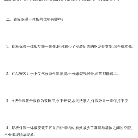
二、铝板保温一体板的优势有哪些?
1、铝板保温一体板功能一体化,同时减少了安装所需的钢龙骨支架,综合成本低.
2、产品安装几乎不受气候条件影响,除十分恶裂气候外,通常都能施工.
3、A级金属复合板作为装饰层,永不开裂,水无法渗入,保温效果一直保持不变.
4、铝板保温一体板安装工艺采用粘锚结构,有效减少了幕墙与墙体之间的空腔,
不会出现脱落现象.